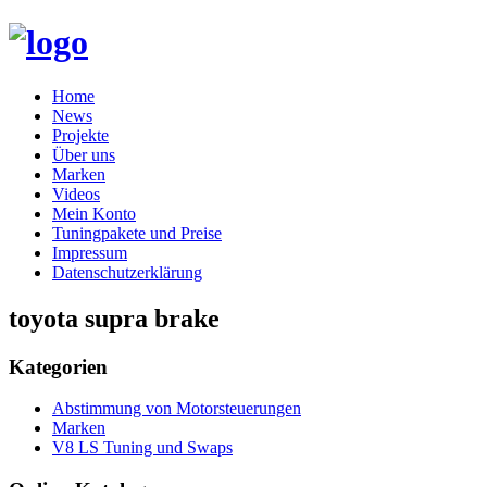
Skip
Home
to
News
content
Projekte
Über uns
Marken
Videos
Mein Konto
Tuningpakete und Preise
Impressum
Datenschutzerklärung
toyota supra brake
Kategorien
Abstimmung von Motorsteuerungen
Marken
V8 LS Tuning und Swaps