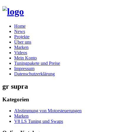
Skip
Home
to
News
content
Projekte
Über uns
Marken
Videos
Mein Konto
Tuningpakete und Preise
Impressum
Datenschutzerklärung
gr supra
Kategorien
Abstimmung von Motorsteuerungen
Marken
V8 LS Tuning und Swaps