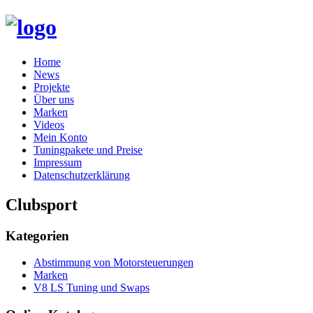
Skip
Home
to
News
content
Projekte
Über uns
Marken
Videos
Mein Konto
Tuningpakete und Preise
Impressum
Datenschutzerklärung
Clubsport
Kategorien
Abstimmung von Motorsteuerungen
Marken
V8 LS Tuning und Swaps