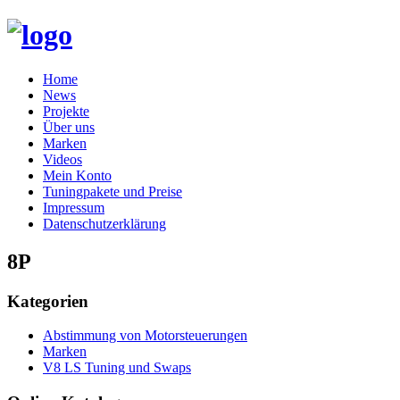
Skip
Home
to
News
content
Projekte
Über uns
Marken
Videos
Mein Konto
Tuningpakete und Preise
Impressum
Datenschutzerklärung
8P
Kategorien
Abstimmung von Motorsteuerungen
Marken
V8 LS Tuning und Swaps