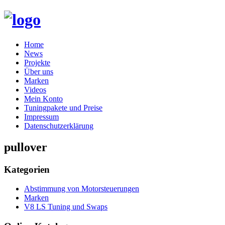
Skip
Home
to
News
content
Projekte
Über uns
Marken
Videos
Mein Konto
Tuningpakete und Preise
Impressum
Datenschutzerklärung
pullover
Kategorien
Abstimmung von Motorsteuerungen
Marken
V8 LS Tuning und Swaps