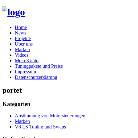
Skip
Home
to
News
content
Projekte
Über uns
Marken
Videos
Mein Konto
Tuningpakete und Preise
Impressum
Datenschutzerklärung
portet
Kategorien
Abstimmung von Motorsteuerungen
Marken
V8 LS Tuning und Swaps