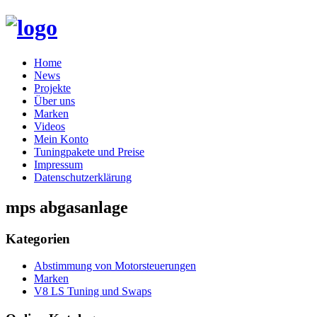
Skip
Home
to
News
content
Projekte
Über uns
Marken
Videos
Mein Konto
Tuningpakete und Preise
Impressum
Datenschutzerklärung
mps abgasanlage
Kategorien
Abstimmung von Motorsteuerungen
Marken
V8 LS Tuning und Swaps