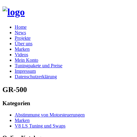
Skip
Home
to
News
content
Projekte
Über uns
Marken
Videos
Mein Konto
Tuningpakete und Preise
Impressum
Datenschutzerklärung
GR-500
Kategorien
Abstimmung von Motorsteuerungen
Marken
V8 LS Tuning und Swaps