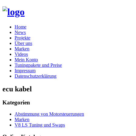
Skip
Home
to
News
content
Projekte
Über uns
Marken
Videos
Mein Konto
Tuningpakete und Preise
Impressum
Datenschutzerklärung
ecu kabel
Kategorien
Abstimmung von Motorsteuerungen
Marken
V8 LS Tuning und Swaps