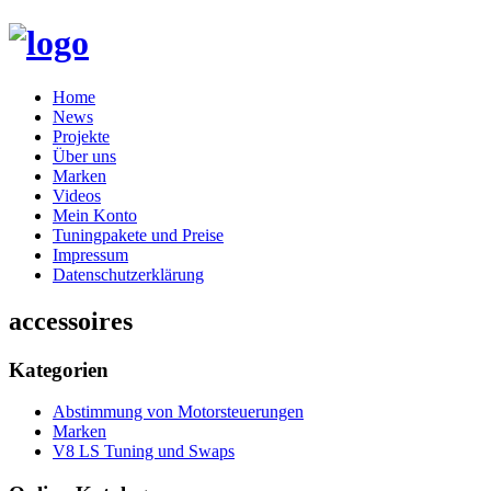
Skip
Home
to
News
content
Projekte
Über uns
Marken
Videos
Mein Konto
Tuningpakete und Preise
Impressum
Datenschutzerklärung
accessoires
Kategorien
Abstimmung von Motorsteuerungen
Marken
V8 LS Tuning und Swaps